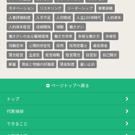
モチベーション
リスキリング
リーダーシップ
事業承継
人事評価制度
人手不足
人材育成
人生100年時代
人的資本
人的資本経営
信頼関係
傾聴
働きがい
働きがいのある職場環境
働き方改革
多様な働き方
多様性
役職定年
心理的安全性
採用
採用定着士
最低賃金
理念経営
生産性
経営戦略
経営理念
自営型
自己開示
解雇
賃金と物価の好循環
賃金制度
雇い止め
ページトップへ戻る
トップ
代表挨拶
できること