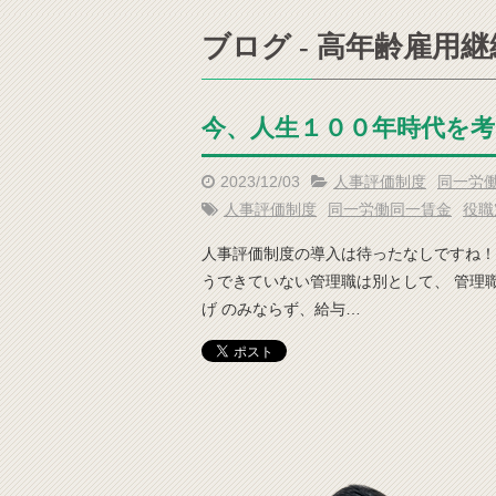
ブログ - 高年齢雇用
今、人生１００年時代を
2023/12/03
人事評価制度
同一労
人事評価制度
同一労働同一賃金
役職
人事評価制度の導入は待ったなしですね！
うできていない管理職は別として、 管理
げ のみならず、給与…