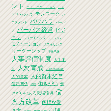
ント
コミュニケーション
ジョ
テレワーク
ブ型
セクハラ
ハ
パワハラ
ラスメント
パーパ
パーパス経営
ビジ
ス
ョン
フィードバック
ミッション
モチベーション
リスキリング
リーダーシップ
事業承継
人事評価制度
人手不
人材育成
足
人生100年時代
人的資本経営
人的資本
働きがい
信頼関係
働
傾聴
働
きがいのある職場環境
き方改革
多様な働
心理
き方