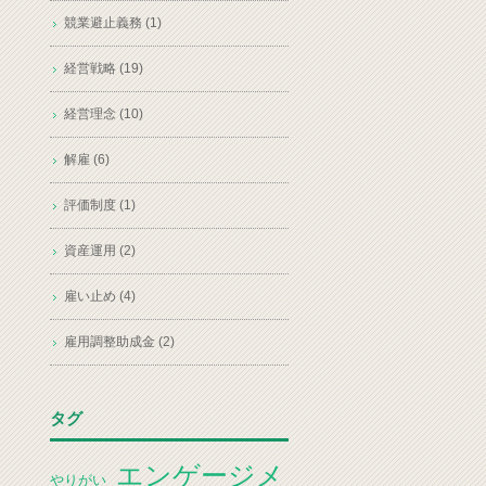
競業避止義務 (1)
経営戦略 (19)
経営理念 (10)
解雇 (6)
評価制度 (1)
資産運用 (2)
雇い止め (4)
雇用調整助成金 (2)
タグ
エンゲージメ
やりがい