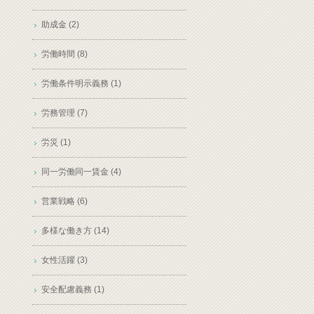
助成金 (2)
労働時間 (8)
労働条件明示義務 (1)
労務管理 (7)
労災 (1)
同一労働同一賃金 (4)
営業戦略 (6)
多様な働き方 (14)
女性活躍 (3)
安全配慮義務 (1)