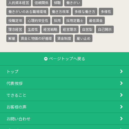
人的資本経営
信頼関係
傾聴
働きがい
働きがいのある職場環境
働き方改革
多様な働き方
多様性
役職定年
心理的安全性
採用
採用定着士
最低賃金
理念経営
生産性
経営戦略
経営理念
自営型
自己開示
解雇
賃金と物価の好循環
賃金制度
雇い止め
ページトップへ戻る
トップ
代表挨拶
できること
お客様の声
お問い合わせ