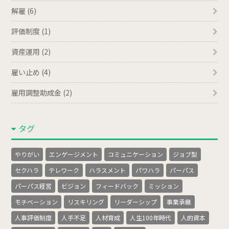
解雇 (6)
評価制度 (1)
資産運用 (2)
雇い止め (4)
雇用調整助成金 (2)
タグ
やりがい
エンゲージメント
コミュニケーション
ジョブ型
セクハラ
テレワーク
ハラスメント
パワハラ
パーパス
パーパス経営
ビジョン
フィードバック
ミッション
モチベーション
リスキリング
リーダーシップ
事業承継
人事評価制度
人手不足
人材育成
人生100年時代
人的資本