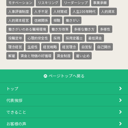
モチベーション
リスキリング
リーダーシップ
事業承継
人事評価制度
人手不足
人材育成
人生100年時代
人的資本
人的資本経営
信頼関係
傾聴
働きがい
働きがいのある職場環境
働き方改革
多様な働き方
多様性
役職定年
心理的安全性
採用
採用定着士
最低賃金
理念経営
生産性
経営戦略
経営理念
自営型
自己開示
解雇
賃金と物価の好循環
賃金制度
雇い止め
ページトップへ戻る
トップ
代表挨拶
できること
お客様の声