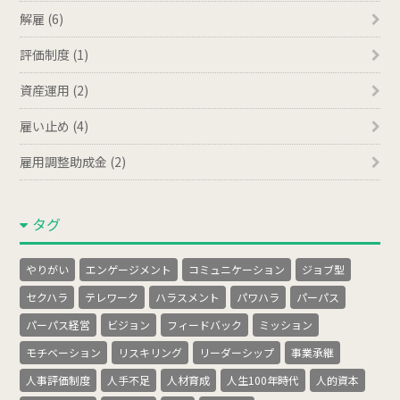
解雇 (6)
評価制度 (1)
資産運用 (2)
雇い止め (4)
雇用調整助成金 (2)
タグ
やりがい
エンゲージメント
コミュニケーション
ジョブ型
セクハラ
テレワーク
ハラスメント
パワハラ
パーパス
パーパス経営
ビジョン
フィードバック
ミッション
モチベーション
リスキリング
リーダーシップ
事業承継
人事評価制度
人手不足
人材育成
人生100年時代
人的資本