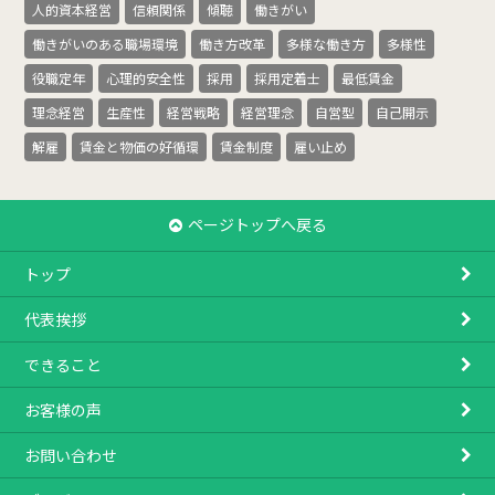
人的資本経営
信頼関係
傾聴
働きがい
働きがいのある職場環境
働き方改革
多様な働き方
多様性
役職定年
心理的安全性
採用
採用定着士
最低賃金
理念経営
生産性
経営戦略
経営理念
自営型
自己開示
解雇
賃金と物価の好循環
賃金制度
雇い止め
ページトップへ戻る
トップ
代表挨拶
できること
お客様の声
お問い合わせ