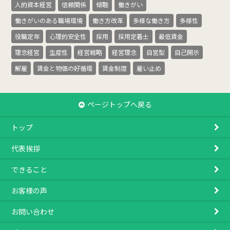
人的資本経営
信頼関係
傾聴
働きがい
働きがいのある職場環境
働き方改革
多様な働き方
多様性
役職定年
心理的安全性
採用
採用定着士
最低賃金
理念経営
生産性
経営戦略
経営理念
自営型
自己開示
解雇
賃金と物価の好循環
賃金制度
雇い止め
ページトップへ戻る
トップ
代表挨拶
できること
お客様の声
お問い合わせ