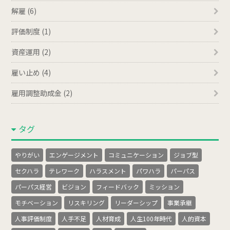
解雇 (6)
評価制度 (1)
資産運用 (2)
雇い止め (4)
雇用調整助成金 (2)
タグ
やりがい
エンゲージメント
コミュニケーション
ジョブ型
セクハラ
テレワーク
ハラスメント
パワハラ
パーパス
パーパス経営
ビジョン
フィードバック
ミッション
モチベーション
リスキリング
リーダーシップ
事業承継
人事評価制度
人手不足
人材育成
人生100年時代
人的資本