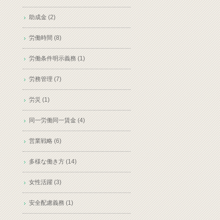
助成金 (2)
労働時間 (8)
労働条件明示義務 (1)
労務管理 (7)
労災 (1)
同一労働同一賃金 (4)
営業戦略 (6)
多様な働き方 (14)
女性活躍 (3)
安全配慮義務 (1)