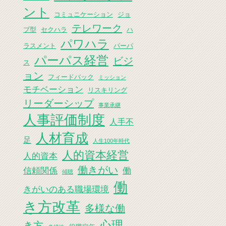
ント
コミュニケーション
ジョ
テレワーク
ブ型
セクハラ
ハ
パワハラ
ラスメント
パーパ
パーパス経営
ビジ
ス
ョン
フィードバック
ミッション
モチベーション
リスキリング
リーダーシップ
事業承継
人事評価制度
人手不
人材育成
足
人生100年時代
人的資本経営
人的資本
働きがい
信頼関係
働
傾聴
働
きがいのある職場環境
き方改革
多様な働
心理
き方