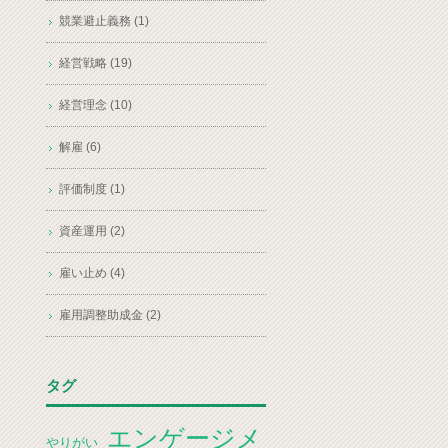
競業避止義務 (1)
経営戦略 (19)
経営理念 (10)
解雇 (6)
評価制度 (1)
資産運用 (2)
雇い止め (4)
雇用調整助成金 (2)
タグ
エンゲージメ
やりがい