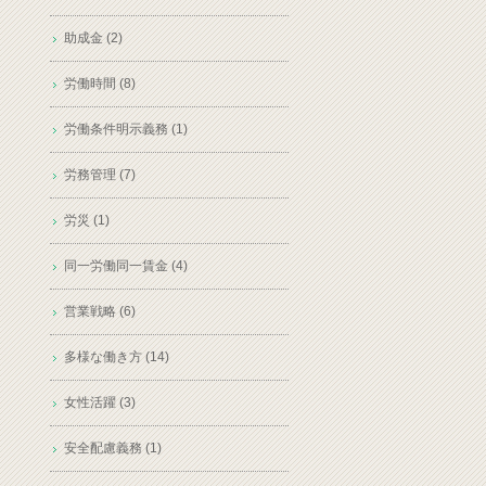
助成金 (2)
労働時間 (8)
労働条件明示義務 (1)
労務管理 (7)
労災 (1)
同一労働同一賃金 (4)
営業戦略 (6)
多様な働き方 (14)
女性活躍 (3)
安全配慮義務 (1)