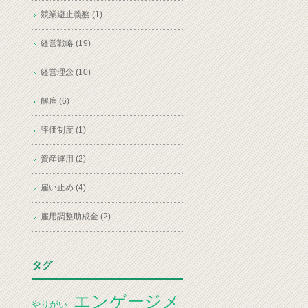
競業避止義務 (1)
経営戦略 (19)
経営理念 (10)
解雇 (6)
評価制度 (1)
資産運用 (2)
雇い止め (4)
雇用調整助成金 (2)
タグ
エンゲージメ
やりがい