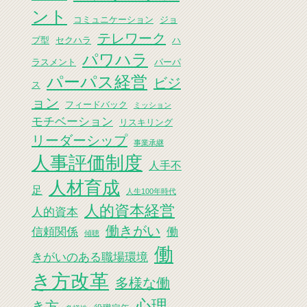
ント
コミュニケーション
ジョ
テレワーク
ブ型
セクハラ
ハ
パワハラ
ラスメント
パーパ
パーパス経営
ビジ
ス
ョン
フィードバック
ミッション
モチベーション
リスキリング
リーダーシップ
事業承継
人事評価制度
人手不
人材育成
足
人生100年時代
人的資本経営
人的資本
働きがい
信頼関係
働
傾聴
働
きがいのある職場環境
き方改革
多様な働
心理
き方